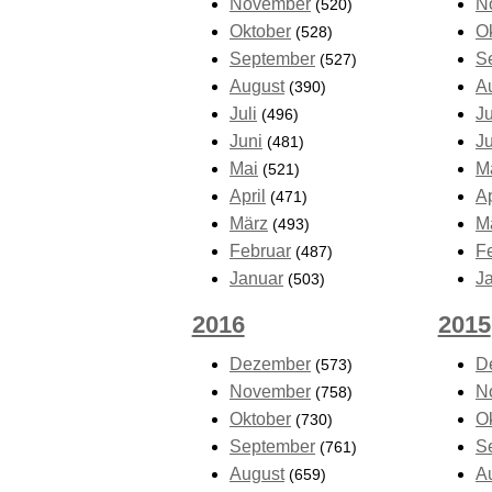
November
N
(520)
Oktober
O
(528)
September
S
(527)
August
A
(390)
Juli
Ju
(496)
Juni
J
(481)
Mai
M
(521)
April
Ap
(471)
März
M
(493)
Februar
F
(487)
Januar
J
(503)
2016
2015
Dezember
D
(573)
November
N
(758)
Oktober
O
(730)
September
S
(761)
August
A
(659)