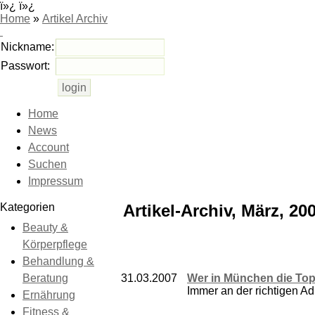
ï»¿ ï»¿
Home
»
Artikel Archiv
Nickname:
Passwort:
Home
News
Account
Suchen
Impressum
Kategorien
Artikel-Archiv, März, 20
Beauty &
Körperpflege
Behandlung &
Beratung
31.03.2007
Wer in München die Top-
Immer an der richtigen Ad
Ernährung
Fitness &