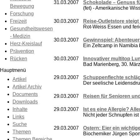
31.03.2007
Schokolade – Genuss f
Bewegung
(fet) - Amerikanische Wiss
Forschung
Freizeit
30.03.2007
Reise-Outletstore steigt
Rot-Weiss Essen und feri
Gesundheitswesen
- Medizin
30.03.2007
Gewinnspiel: Abenteuer
Herz-Kreislauf
Ein Zeltcamp in Namibia 
Prävention
Rücken
30.03.2007
Innovativer multitop L
Bad Marienberg, 30. März
Hauptmenü
29.03.2007
Schuppenflechte schläg
Artikel
Der seelische Leidensdruc
Artikel Archiv
Documents
29.03.2007
Reisen für Senioren un
Downloads
Inhalte
29.03.2007
Ist es eine Allergie? Al
Nicht jeder Schnupfen ist 
Links
Suche
29.03.2007
Ostern: Eier ein wichtige
Themen
Biochemiker Jürgen Spon
Themen Bereiche