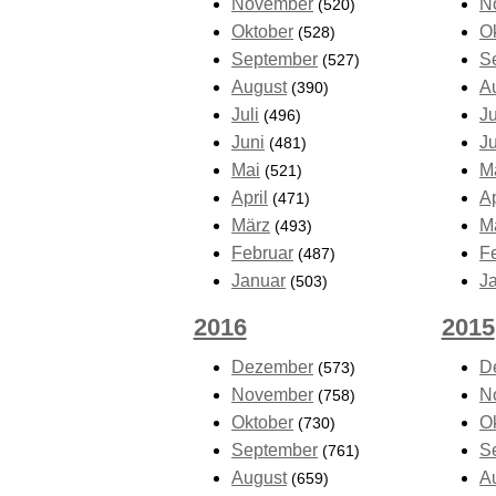
November
N
(520)
Oktober
O
(528)
September
S
(527)
August
A
(390)
Juli
Ju
(496)
Juni
J
(481)
Mai
M
(521)
April
Ap
(471)
März
M
(493)
Februar
F
(487)
Januar
J
(503)
2016
2015
Dezember
D
(573)
November
N
(758)
Oktober
O
(730)
September
S
(761)
August
A
(659)