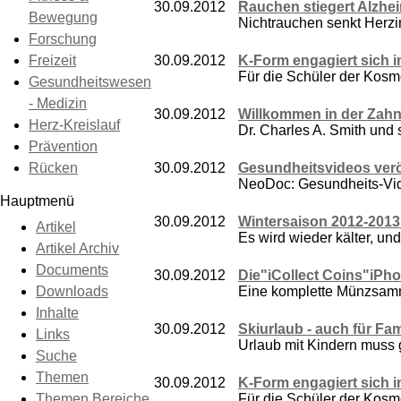
30.09.2012
Rauchen stiegert Alzhe
Bewegung
Nichtrauchen senkt Herzi
Forschung
Freizeit
30.09.2012
K-Form engagiert sich 
Für die Schüler der Kosme
Gesundheitswesen
- Medizin
30.09.2012
Willkommen in der Zahna
Herz-Kreislauf
Dr. Charles A. Smith und 
Prävention
Rücken
30.09.2012
Gesundheitsvideos verö
NeoDoc: Gesundheits-Vide
Hauptmenü
30.09.2012
Wintersaison 2012-201
Artikel
Es wird wieder kälter, un
Artikel Archiv
Documents
30.09.2012
Die"iCollect Coins"iPh
Downloads
Eine komplette Münzsamm
Inhalte
30.09.2012
Skiurlaub - auch für Fa
Links
Urlaub mit Kindern muss g
Suche
Themen
30.09.2012
K-Form engagiert sich 
Themen Bereiche
Für die Schüler der Kosme