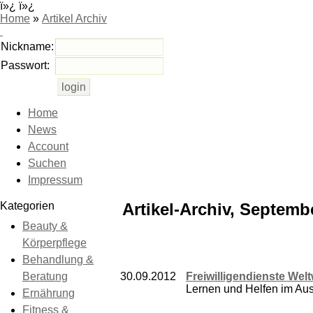
ï»¿ ï»¿
Home
»
Artikel Archiv
Nickname:
Passwort:
Home
News
Account
Suchen
Impressum
Kategorien
Artikel-Archiv, Septemb
Beauty &
Körperpflege
Behandlung &
Beratung
30.09.2012
Freiwilligendienste Wel
Lernen und Helfen im Ausl
Ernährung
Fitness &