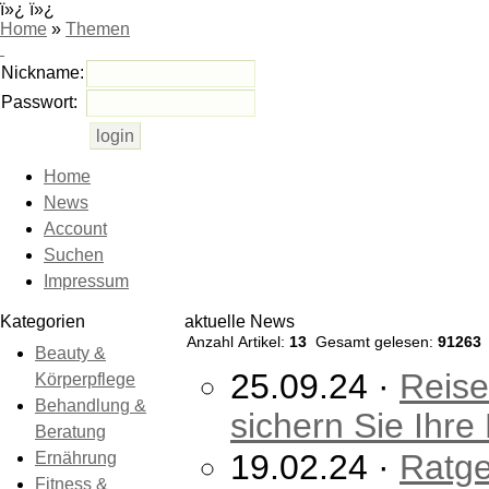
ï»¿ ï»¿
Home
»
Themen
Nickname:
Passwort:
Home
News
Account
Suchen
Impressum
Kategorien
aktuelle News
Anzahl Artikel:
13
Gesamt gelesen:
91263
Beauty &
25.09.24 ·
Reise
Körperpflege
Behandlung &
sichern Sie Ihr
Beratung
19.02.24 ·
Ratge
Ernährung
Fitness &