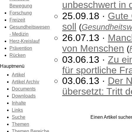
unbeschwert in 
Bewegung
Forschung
25.09.18 ·
Gute
Freizeit
soll
(
Gesundheitsw
Gesundheitswesen
- Medizin
26.07.13 ·
Manch
Herz-Kreislauf
von Menschen
(
Prävention
Rücken
03.06.13 ·
Zu ei
Hauptmenü
für sportliche F
Artikel
03.06.13 ·
Der N
Artikel Archiv
übersetzt: Tritt 
Documents
Downloads
Inhalte
Links
Einen Artikel such
Suche
Themen
Themen Bereiche