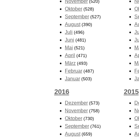
November
N
(520)
Oktober
O
(528)
September
S
(527)
August
A
(390)
Juli
Ju
(496)
Juni
J
(481)
Mai
M
(521)
April
Ap
(471)
März
M
(493)
Februar
F
(487)
Januar
J
(503)
2016
2015
Dezember
D
(573)
November
N
(758)
Oktober
O
(730)
September
S
(761)
August
A
(659)