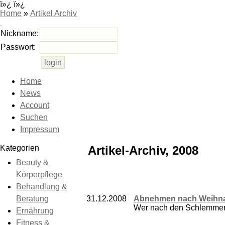
ï»¿ ï»¿
Home
»
Artikel Archiv
Nickname:
Passwort:
Home
News
Account
Suchen
Impressum
Kategorien
Artikel-Archiv, 2008
Beauty &
Körperpflege
Behandlung &
Beratung
31.12.2008
Abnehmen nach Weihnac
Wer nach den Schlemmert
Ernährung
Fitness &