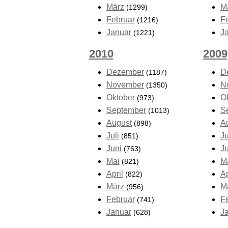
März
M
(1299)
Februar
F
(1216)
Januar
J
(1221)
2010
2009
Dezember
D
(1187)
November
N
(1350)
Oktober
O
(973)
September
S
(1013)
August
A
(898)
Juli
Ju
(851)
Juni
J
(763)
Mai
M
(821)
April
Ap
(822)
März
M
(956)
Februar
F
(741)
Januar
J
(628)