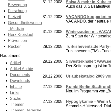
31.12.2008
Salsa & mehr in Kuba er
Bewegung
Auch das 3. Salsafestival
Forschung
Freizeit
31.12.2008
VACANDO kooperiert mi
VACANDO, der neutrale On
Gesundheitswesen
- Medizin
31.12.2008
Winterzauber mit VAC
Herz-Kreislauf
Zum Start der Wintersais
Prävention
Rücken
29.12.2008
Turkishevents.de Party
Turkishevents(TM) - Turki
Hauptmenü
29.12.2008
Silvesterknaller: www.s
Artikel
Der Seitensprung ist im T
Artikel Archiv
Documents
29.12.2008
Urlaubskatalog 2009 vo
Downloads
Inhalte
27.12.2008
Kombi Berlin Stadtrundf
Neu im Programm von „Berl
Links
Suche
27.12.2008
Hypoglykämie – Wenn Un
Themen
Schmelz-Hüttersdorf. Diab
Themen Bereiche