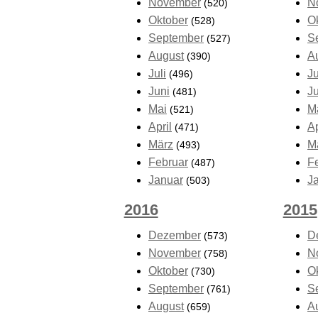
November
N
(520)
Oktober
O
(528)
September
S
(527)
August
A
(390)
Juli
Ju
(496)
Juni
J
(481)
Mai
M
(521)
April
Ap
(471)
März
M
(493)
Februar
F
(487)
Januar
J
(503)
2016
2015
Dezember
D
(573)
November
N
(758)
Oktober
O
(730)
September
S
(761)
August
A
(659)