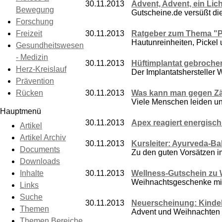
30.11.2013
Advent, Advent, ein Lich
Bewegung
Gutscheine.de versüßt die
Forschung
Freizeit
30.11.2013
Ratgeber zum Thema "Pi
Hautunreinheiten, Pickel 
Gesundheitswesen
- Medizin
30.11.2013
Hüftimplantat gebroche
Herz-Kreislauf
Der Implantatshersteller 
Prävention
Rücken
30.11.2013
Was kann man gegen Zä
Viele Menschen leiden un
Hauptmenü
30.11.2013
Apex reagiert energisc
Artikel
Artikel Archiv
30.11.2013
Kursleiter: Ayurveda-
Documents
Zu den guten Vorsätzen i
Downloads
Inhalte
30.11.2013
Wellness-Gutschein zu W
Weihnachtsgeschenke mit 
Links
Suche
30.11.2013
Neuerscheinung: Kindel
Themen
Advent und Weihnachten s
Themen Bereiche