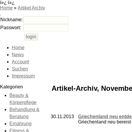
ï»¿ ï»¿
Home
»
Artikel Archiv
Nickname:
Passwort:
Home
News
Account
Suchen
Impressum
Kategorien
Artikel-Archiv, Novembe
Beauty &
Körperpflege
Behandlung &
Beratung
30.11.2013
Griechenland neu entd
Griechenland neu bereist
Ernährung
Fitness &