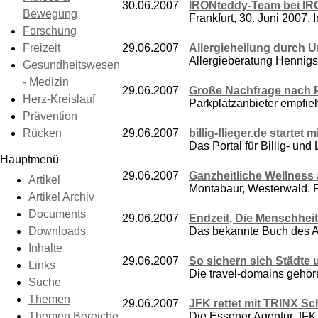
30.06.2007
IRONteddy-Team bei IR
Bewegung
Frankfurt, 30. Juni 2007
Forschung
Freizeit
29.06.2007
Allergieheilung durch 
Allergieberatung Hennigsdo
Gesundheitswesen
- Medizin
29.06.2007
Große Nachfrage nach P
Herz-Kreislauf
Parkplatzanbieter empfie
Prävention
Rücken
29.06.2007
billig-flieger.de startet
Das Portal für Billig- und L
Hauptmenü
29.06.2007
Ganzheitliche Wellness 
Artikel
Montabaur, Westerwald. Pau
Artikel Archiv
Documents
29.06.2007
Endzeit, Die Menschheit 
Downloads
Das bekannte Buch des Au
Inhalte
29.06.2007
So sichern sich Städte
Links
Die travel-domains gehör
Suche
Themen
29.06.2007
JFK rettet mit TRINX Sc
Themen Bereiche
Die Essener Agentur JFK |