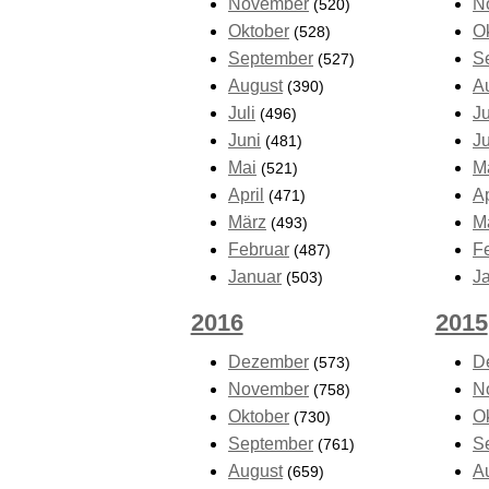
November
N
(520)
Oktober
O
(528)
September
S
(527)
August
A
(390)
Juli
Ju
(496)
Juni
J
(481)
Mai
M
(521)
April
Ap
(471)
März
M
(493)
Februar
F
(487)
Januar
J
(503)
2016
2015
Dezember
D
(573)
November
N
(758)
Oktober
O
(730)
September
S
(761)
August
A
(659)