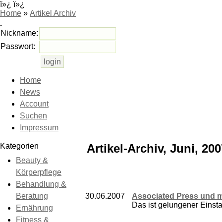
ï»¿ ï»¿
Home
»
Artikel Archiv
Nickname:
Passwort:
Home
News
Account
Suchen
Impressum
Kategorien
Artikel-Archiv, Juni, 20
Beauty &
Körperpflege
Behandlung &
Beratung
30.06.2007
Associated Press und me
Das ist gelungener Einstan
Ernährung
Fitness &