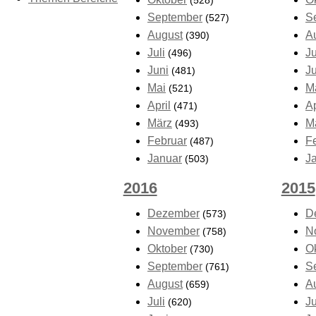
(528)
September
S
(527)
August
A
(390)
Juli
Ju
(496)
Juni
J
(481)
Mai
M
(521)
April
Ap
(471)
März
M
(493)
Februar
F
(487)
Januar
J
(503)
2016
2015
Dezember
D
(573)
November
N
(758)
Oktober
O
(730)
September
S
(761)
August
A
(659)
Juli
Ju
(620)