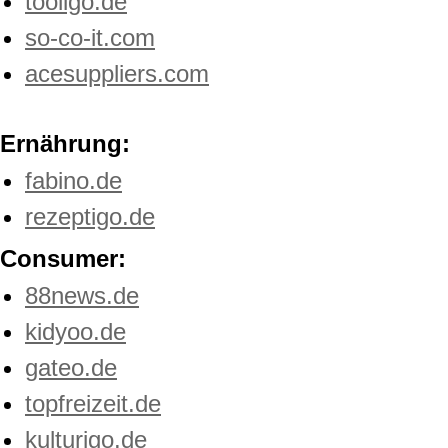
tooligo.de
so-co-it.com
acesuppliers.com
Ernährung:
fabino.de
rezeptigo.de
Consumer:
88news.de
kidyoo.de
gateo.de
topfreizeit.de
kulturigo.de