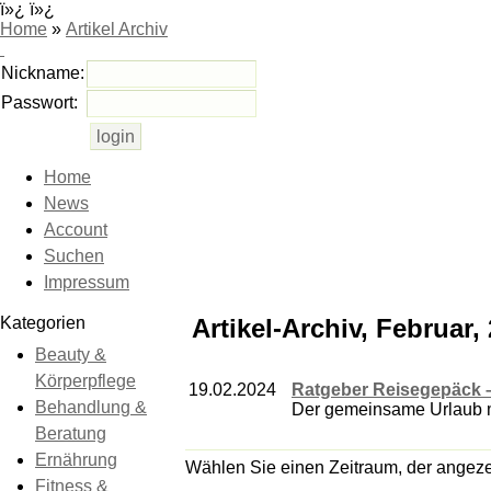
ï»¿ ï»¿
Home
»
Artikel Archiv
Nickname:
Passwort:
Home
News
Account
Suchen
Impressum
Kategorien
Artikel-Archiv, Februar,
Beauty &
Körperpflege
19.02.2024
Ratgeber Reisegepäck –
Behandlung &
Der gemeinsame Urlaub mit
Beratung
Ernährung
Wählen Sie einen Zeitraum, der angezei
Fitness &