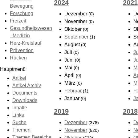
2024
2021
Bewegung
Forschung
Dezember
D
(0)
Freizeit
November
N
(0)
Gesundheitswesen
Oktober
O
(0)
- Medizin
September
S
(1)
Herz-Kreislauf
August
A
(0)
Prävention
Juli
Ju
(0)
Rücken
Juni
J
(0)
Mai
M
(0)
Hauptmenü
April
Ap
(0)
Artikel
März
M
(0)
Artikel Archiv
Februar
F
(1)
Documents
Januar
J
(0)
Downloads
Inhalte
2019
2018
Links
Suche
Dezember
D
(378)
Themen
November
N
(520)
Themen Bereiche
Oktober
O