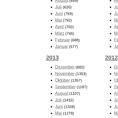
August
A
(659)
Juli
Ju
(620)
Juni
J
(769)
Mai
M
(792)
April
Ap
(702)
März
M
(746)
Februar
F
(688)
Januar
J
(577)
2013
2012
Dezember
D
(682)
November
N
(1353)
Oktober
O
(1357)
September
S
(1187)
August
A
(1107)
Juli
Ju
(1432)
Juni
J
(1328)
Mai
M
(1279)