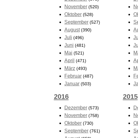
November
N
(520)
Oktober
O
(528)
September
S
(527)
August
A
(390)
Juli
Ju
(496)
Juni
J
(481)
Mai
M
(521)
April
Ap
(471)
März
M
(493)
Februar
F
(487)
Januar
J
(503)
2016
2015
Dezember
D
(573)
November
N
(758)
Oktober
O
(730)
September
S
(761)