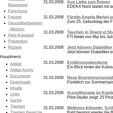
31.03.2008
Aus Liebe zum Reisen
Bewegung
EDEKA Nord startet mit a
Forschung
Freizeit
31.03.2008
Fürstin Angela Merkel u
Zum 25. Geburtstag der F
Gesundheitswesen
- Medizin
31.03.2008
Tauchen in Sharm el Shei
Herz-Kreislauf
FTI bietet von Mai bis Jul
Prävention
Rücken
31.03.2008
Jetzt können Diabetiker
Jetzt können Diabetiker e
Hauptmenü
31.03.2008
Ernährungsberatung
Artikel
Ein Blick hinter die Kulis
Artikel Archiv
Documents
31.03.2008
Neue Busreiseveranstal
Downloads
Pünktlich zur Sommersais
Inhalte
31.03.2008
Arzneitherapie im Kran
Links
Pilot-Studie zeigt: 25 Pr
Suche
Themen
31.03.2008
Wellness-Infoseite: Schl
Themen Bereiche
Bald beginnt wieder die Bi