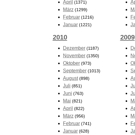
April
Ap
(1371)
März
M
(1299)
Februar
F
(1216)
Januar
J
(1221)
2010
2009
Dezember
D
(1187)
November
N
(1350)
Oktober
O
(973)
September
S
(1013)
August
A
(898)
Juli
Ju
(851)
Juni
J
(763)
Mai
M
(821)
April
Ap
(822)
März
M
(956)
Februar
F
(741)
Januar
J
(628)