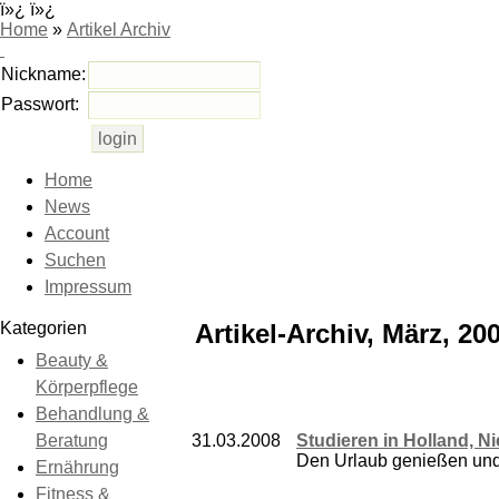
ï»¿ ï»¿
Home
»
Artikel Archiv
Nickname:
Passwort:
Home
News
Account
Suchen
Impressum
Kategorien
Artikel-Archiv, März, 20
Beauty &
Körperpflege
Behandlung &
Beratung
31.03.2008
Studieren in Holland, Ni
Den Urlaub genießen und 
Ernährung
Fitness &