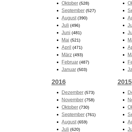
Oktober
O
(528)
September
S
(527)
August
A
(390)
Juli
Ju
(496)
Juni
J
(481)
Mai
M
(521)
April
Ap
(471)
März
M
(493)
Februar
F
(487)
Januar
J
(503)
2016
2015
Dezember
D
(573)
November
N
(758)
Oktober
O
(730)
September
S
(761)
August
A
(659)
Juli
Ju
(620)