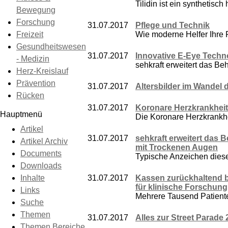
Tilidin ist ein synthetisch
Bewegung
Forschung
31.07.2017
Pflege und Technik
Freizeit
Wie moderne Helfer Ihre 
Gesundheitswesen
31.07.2017
Innovative E-Eye Techn
- Medizin
sehkraft erweitert das B
Herz-Kreislauf
Prävention
31.07.2017
Altersbilder im Wandel 
Rücken
31.07.2017
Koronare Herzkrankheit
Hauptmenü
Die Koronare Herzkrankhei
Artikel
31.07.2017
sehkraft erweitert das
Artikel Archiv
mit Trockenen Augen
Documents
Typische Anzeichen diese
Downloads
Inhalte
31.07.2017
Kassen zurückhaltend be
für klinische Forschung
Links
Mehrere Tausend Patiente
Suche
Themen
31.07.2017
Alles zur Street Parade
Themen Bereiche