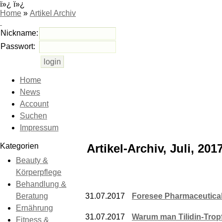
ï»¿ ï»¿
Home
»
Artikel Archiv
Nickname:
Passwort:
Home
News
Account
Suchen
Impressum
Kategorien
Artikel-Archiv, Juli, 201
Beauty &
Körperpflege
Behandlung &
Beratung
31.07.2017
Foresee Pharmaceutica
Ernährung
31.07.2017
Warum man Tilidin-Trop
Fitness &