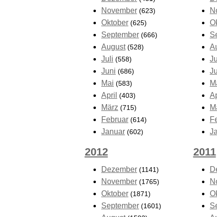
November
N
(623)
Oktober
O
(625)
September
S
(666)
August
A
(528)
Juli
Ju
(558)
Juni
J
(686)
Mai
M
(583)
April
Ap
(403)
März
M
(715)
Februar
F
(614)
Januar
J
(602)
2012
2011
Dezember
D
(1141)
November
N
(1765)
Oktober
O
(1871)
September
S
(1601)