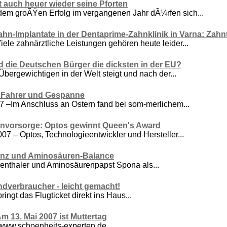
t auch heuer wieder seine Pforten
m groÃŸen Erfolg im vergangenen Jahr dÃ¼rfen sich...
ahn-Implantate in der Dentaprime-Zahnklinik in Varna: Zahn
iele zahnärztliche Leistungen gehören heute leider...
d die Deutschen Bürger die dicksten in der EU?
Übergewichtigen in der Welt steigt und nach der...
ür Fahrer und Gespanne
7 –Im Anschluss an Ostern fand bei som-merlichem...
nvorsorge: Optos gewinnt Queen's Award
07 – Optos, Technologieentwickler und Hersteller...
nz und Aminosäuren-Balance
enthaler und Aminosäurenpapst Spona als...
dverbraucher - leicht gemacht!
ingt das Flugticket direkt ins Haus...
 Am 13. Mai 2007 ist Muttertag
 www.schoenheits-experten.de