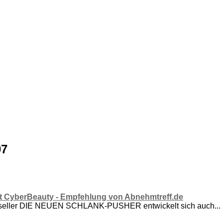
07
it CyberBeauty - Empfehlung von Abnehmtreff.de
seller DIE NEUEN SCHLANK-PUSHER entwickelt sich auch...