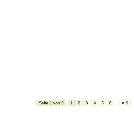
»
Seite 1 von 9
1
2
3
4
5
6
..
9