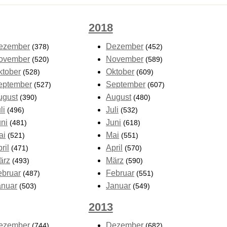
2018
ezember
Dezember
(378)
(452)
ovember
November
(520)
(589)
ktober
Oktober
(528)
(609)
eptember
September
(527)
(607)
ugust
August
(390)
(480)
li
Juli
(496)
(532)
uni
Juni
(481)
(618)
ai
Mai
(521)
(551)
ril
April
(471)
(570)
ärz
März
(493)
(590)
ebruar
Februar
(487)
(551)
anuar
Januar
(503)
(549)
2013
ezember
Dezember
(744)
(682)