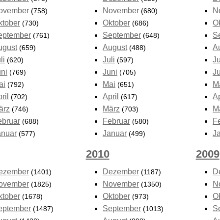
ovember
November
N
(758)
(680)
ktober
Oktober
O
(730)
(686)
eptember
September
S
(761)
(648)
ugust
August
A
(659)
(488)
li
Juli
Ju
(620)
(597)
uni
Juni
J
(769)
(705)
ai
Mai
M
(792)
(651)
ril
April
Ap
(702)
(617)
ärz
März
M
(746)
(703)
ebruar
Februar
F
(688)
(580)
anuar
Januar
J
(577)
(499)
2010
2009
ezember
Dezember
D
(1401)
(1187)
ovember
November
N
(1825)
(1350)
ktober
Oktober
O
(1678)
(973)
eptember
September
S
(1487)
(1013)