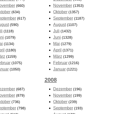
ovember
November
(660)
(1353)
ktober
Oktober
(634)
(1357)
eptember
September
(617)
(1187)
ugust
August
(590)
(1107)
li
Juli
(1118)
(1432)
uni
Juni
(1079)
(1328)
ai
Mai
(1134)
(1279)
ril
April
(1180)
(1371)
ärz
März
(1159)
(1299)
ebruar
Februar
(1075)
(1216)
anuar
Januar
(1050)
(1221)
2008
ezember
Dezember
(687)
(196)
ovember
November
(879)
(199)
ktober
Oktober
(736)
(239)
eptember
September
(798)
(193)