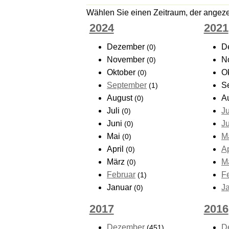
Wählen Sie einen Zeitraum, der angezei
2024
2021
Dezember
D
(0)
November
N
(0)
Oktober
O
(0)
September
S
(1)
August
A
(0)
Juli
Ju
(0)
Juni
J
(0)
Mai
M
(0)
April
Ap
(0)
März
M
(0)
Februar
F
(1)
Januar
J
(0)
2017
2016
Dezember
D
(451)