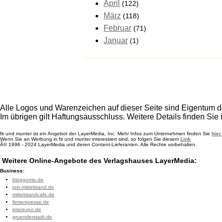
April
(122)
März
(118)
Februar
(71)
Januar
(1)
Alle Logos und Warenzeichen auf dieser Seite sind Eigentum de
Im übrigen gilt Haftungsausschluss. Weitere Details finden Sie
fit und munter ist ein Angebot der LayerMedia, Inc. Mehr Infos zum Unternehmen finden Sie
hier.
Wenn Sie an Werbung in fit und munter interessiert sind, so folgen Sie diesem
Link
Â© 1996 - 2024 LayerMedia und deren Content-Lieferanten. Alle Rechte vorbehalten.
Weitere Online-Angebote des Verlagshauses LayerMedia:
Business:
bloggomio.de
join-mittelstand.de
mittelstandcafe.de
firmenpresse.de
interexpo.de
gruenderstadt.de