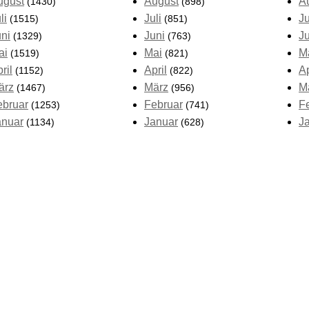
ugust
August
A
(1430)
(898)
li
Juli
Ju
(1515)
(851)
uni
Juni
J
(1329)
(763)
ai
Mai
M
(1519)
(821)
ril
April
Ap
(1152)
(822)
ärz
März
M
(1467)
(956)
ebruar
Februar
F
(1253)
(741)
anuar
Januar
J
(1134)
(628)