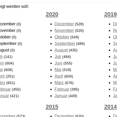
gt werden soll:
2020
2019
ezember
Dezember
D
(0)
(528)
ovember
November
N
(0)
(520)
ktober
Oktober
O
(0)
(549)
eptember
September
S
(0)
(489)
ugust
August
A
(0)
(435)
li
Juli
Ju
(141)
(484)
uni
Juni
J
(604)
(555)
ai
Mai
M
(608)
(518)
ril
April
Ap
(251)
(604)
ärz
März
M
(651)
(676)
ebruar
Februar
F
(455)
(395)
anuar
Januar
J
(421)
(449)
2015
2014
ezember
Dezember
D
(573)
(620)