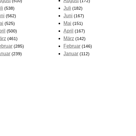
ugust
August
(510)
(172)
li
Juli
(538)
(182)
uni
Juni
(562)
(167)
ai
Mai
(525)
(151)
ril
April
(500)
(167)
ärz
März
(461)
(142)
ebruar
Februar
(285)
(146)
anuar
Januar
(239)
(112)