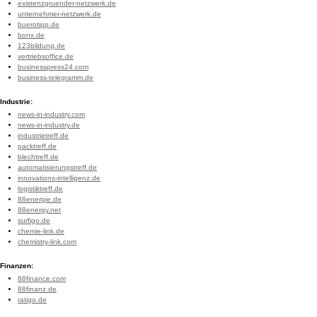
existenzgruender-netzwerk.de
unternehmer-netzwerk.de
buerotipp.de
bonx.de
123bildung.de
vertriebsoffice.de
businesspress24.com
business-telegramm.de
Industrie:
news-in-industry.com
news-in-industry.de
industrietreff.de
packtreff.de
blechtreff.de
automatisierungstreff.de
innovations-intelligenz.de
logistiktreff.de
88energie.de
88energy.net
surfigo.de
chemie-link.de
chemistry-link.com
Finanzen:
88finance.com
88finanz.de
ratigo.de