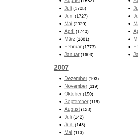
August
A
(1582)
Juli
Ju
(1705)
Juni
J
(1727)
Mai
M
(2020)
April
Ap
(1740)
März
M
(1881)
Februar
F
(1773)
Januar
J
(1603)
2007
Dezember
(103)
November
(119)
Oktober
(150)
September
(119)
August
(133)
Juli
(142)
Juni
(143)
Mai
(113)