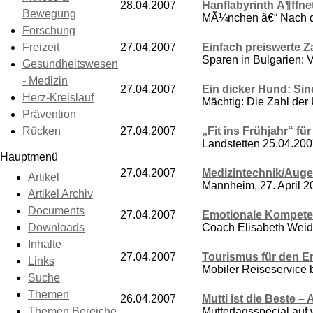
28.04.2007
Hanflabyrinth Ã¶ffne
Bewegung
MÃ¼nchen â€“ Nach de
Forschung
Freizeit
27.04.2007
Einfach preiswerte Z
Sparen in Bulgarien: V
Gesundheitswesen
- Medizin
27.04.2007
Ein dicker Hund: Sin
Herz-Kreislauf
Mächtig: Die Zahl der 
Prävention
Rücken
27.04.2007
„Fit ins Frühjahr“ f
Landstetten 25.04.200
Hauptmenü
27.04.2007
Medizintechnik/Auge
Artikel
Mannheim, 27. April 20
Artikel Archiv
Documents
27.04.2007
Emotionale Kompete
Downloads
Coach Elisabeth Weid
Inhalte
27.04.2007
Tourismus für den En
Links
Mobiler Reiseservice br
Suche
Themen
26.04.2007
Mutti ist die Beste –
Themen Bereiche
Muttertagsspecial auf