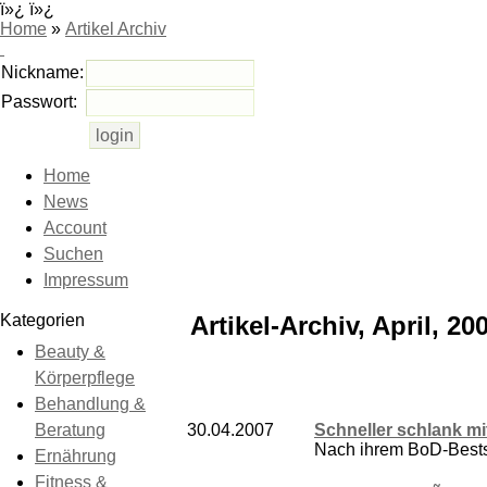
ï»¿ ï»¿
Home
»
Artikel Archiv
Nickname:
Passwort:
Home
News
Account
Suchen
Impressum
Kategorien
Artikel-Archiv, April, 20
Beauty &
Körperpflege
Behandlung &
Beratung
30.04.2007
Schneller schlank m
Nach ihrem BoD-Best
Ernährung
Fitness &