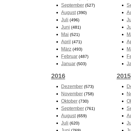
September
S
(527)
August
A
(390)
Juli
Ju
(496)
Juni
J
(481)
Mai
M
(521)
April
Ap
(471)
März
M
(493)
Februar
F
(487)
Januar
J
(503)
2016
2015
Dezember
D
(573)
November
N
(758)
Oktober
O
(730)
September
S
(761)
August
A
(659)
Juli
Ju
(620)
Juni
J
(769)