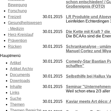
schon entschieden! / Gu
Bewegung
Großereignis (FOTO)
Forschung
Freizeit
30.01.2015
LR Produkte und Aloeve
Leinfelden Echterdingen
Gesundheitswesen
- Medizin
30.01.2015
Die Kette mit Kraft ? d
Herz-Kreislauf
Die BCAAs sind die Energi
Prävention
Rücken
30.01.2015
Schrankanalyse - umänd
Manuel Cortez und Miyab
Hauptmenü
30.01.2015
Comedy-Star Bastian Pas
Artikel
schaffen"
Artikel Archiv
Documents
30.01.2015
Selbsthilfe bei Hallux V
Downloads
Inhalte
30.01.2015
Seminar "Unternehmens
Weil schon etwa 2/3 aller
Links
Suche
30.01.2015
Kaviar meets Art déco:
Themen
Themen Bereiche