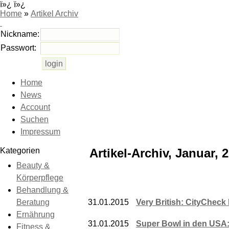
ï»¿ ï»¿
Home
»
Artikel Archiv
Nickname:
Passwort:
Home
News
Account
Suchen
Impressum
Kategorien
Artikel-Archiv, Januar, 
Beauty &
Körperpflege
Behandlung &
Beratung
31.01.2015
Very British: CityChec
Ernährung
31.01.2015
Super Bowl in den USA: 
Fitness &