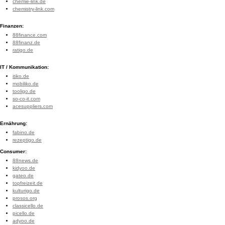
chemie-link.de
chemistry-link.com
Finanzen:
88finance.com
88finanz.de
ratigo.de
IT / Kommunikation:
itiko.de
mobiliko.de
tooligo.de
so-co-it.com
acesuppliers.com
Ernährung:
fabino.de
rezeptigo.de
Consumer:
88news.de
kidyoo.de
gateo.de
topfreizeit.de
kulturigo.de
prosos.org
classicello.de
picello.de
adyoo.de