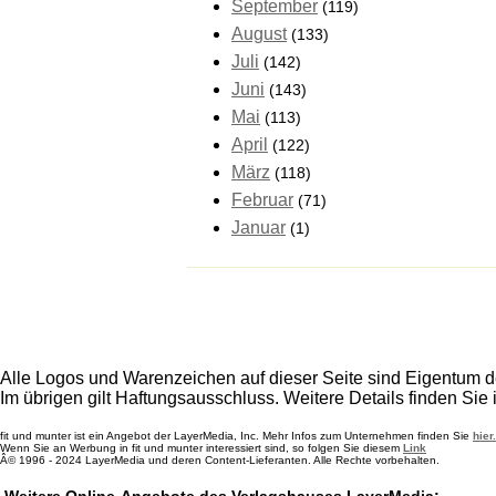
September
(119)
August
(133)
Juli
(142)
Juni
(143)
Mai
(113)
April
(122)
März
(118)
Februar
(71)
Januar
(1)
Alle Logos und Warenzeichen auf dieser Seite sind Eigentum de
Im übrigen gilt Haftungsausschluss. Weitere Details finden Sie
fit und munter ist ein Angebot der LayerMedia, Inc. Mehr Infos zum Unternehmen finden Sie
hier.
Wenn Sie an Werbung in fit und munter interessiert sind, so folgen Sie diesem
Link
Â© 1996 - 2024 LayerMedia und deren Content-Lieferanten. Alle Rechte vorbehalten.