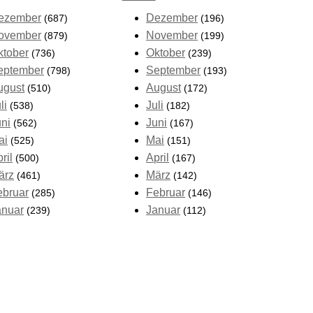
ezember
Dezember
(687)
(196)
ovember
November
(879)
(199)
ktober
Oktober
(736)
(239)
eptember
September
(798)
(193)
ugust
August
(510)
(172)
li
Juli
(538)
(182)
uni
Juni
(562)
(167)
ai
Mai
(525)
(151)
ril
April
(500)
(167)
ärz
März
(461)
(142)
ebruar
Februar
(285)
(146)
anuar
Januar
(239)
(112)