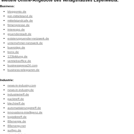
Weitere Online-Angebote des Verlagshauses LayerMedia:
Business:
bloggomio.de
join-mittelstand.de
mittelstandcafe.de
firmenpresse.de
interexpo.de
gruenderstadt.de
existenzgruender-netzwerk.de
unternehmer-netzwerk.de
buerotipp.de
bonx.de
123bildung.de
vertriebsoffice.de
businesspress24.com
business-telegramm.de
Industrie:
news-in-industry.com
news-in-industry.de
industrietreff.de
packtreff.de
blechtreff.de
automatisierungstreff.de
innovations-intelligenz.de
logistiktreff.de
88energie.de
88energy.net
surfigo.de