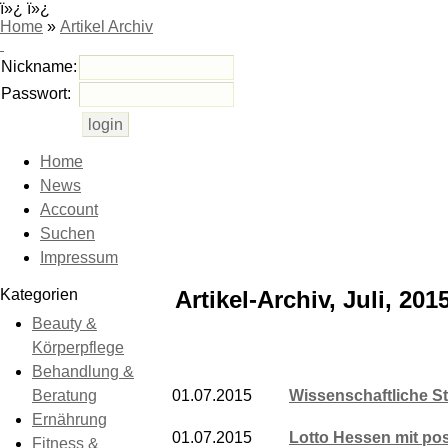
ï»¿ ï»¿
Home
»
Artikel Archiv
Nickname:
Passwort:
Home
News
Account
Suchen
Impressum
Kategorien
Artikel-Archiv, Juli, 201
Beauty &
Körperpflege
Behandlung &
Beratung
01.07.2015
Wissenschaftliche S
Ernährung
01.07.2015
Lotto Hessen mit posi
Fitness &