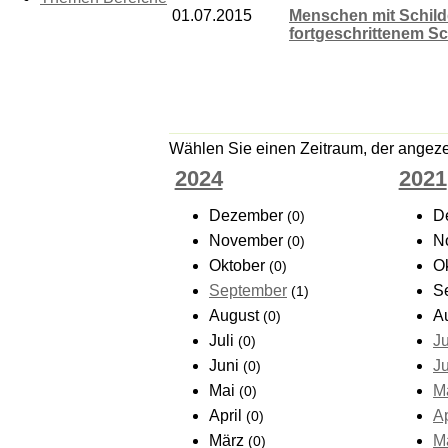
01.07.2015
Menschen mit Schild
fortgeschrittenem Sc
Wählen Sie einen Zeitraum, der angezei
2024
2021
Dezember
D
(0)
November
N
(0)
Oktober
O
(0)
September
S
(1)
August
A
(0)
Juli
Ju
(0)
Juni
J
(0)
Mai
M
(0)
April
Ap
(0)
März
M
(0)