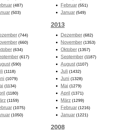
ebruar
Februar
(487)
(551)
anuar
Januar
(503)
(549)
2013
ezember
Dezember
(744)
(682)
ovember
November
(660)
(1353)
ktober
Oktober
(634)
(1357)
eptember
September
(617)
(1187)
ugust
August
(590)
(1107)
li
Juli
(1118)
(1432)
uni
Juni
(1079)
(1328)
ai
Mai
(1134)
(1279)
ril
April
(1180)
(1371)
ärz
März
(1159)
(1299)
ebruar
Februar
(1075)
(1216)
anuar
Januar
(1050)
(1221)
2008