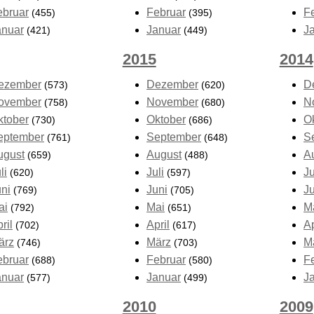
ebruar
Februar
F
(455)
(395)
anuar
Januar
J
(421)
(449)
2015
2014
ezember
Dezember
D
(573)
(620)
ovember
November
N
(758)
(680)
ktober
Oktober
O
(730)
(686)
eptember
September
S
(761)
(648)
ugust
August
A
(659)
(488)
li
Juli
Ju
(620)
(597)
uni
Juni
J
(769)
(705)
ai
Mai
M
(792)
(651)
ril
April
Ap
(702)
(617)
ärz
März
M
(746)
(703)
ebruar
Februar
F
(688)
(580)
anuar
Januar
J
(577)
(499)
2010
2009