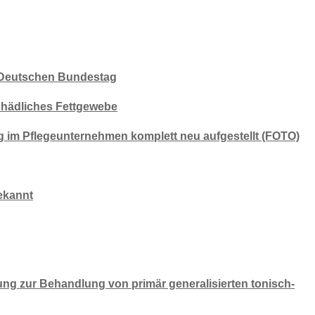
 Deutschen Bundestag
chädliches Fettgewebe
g im Pflegeunternehmen komplett neu aufgestellt (FOTO)
ekannt
ung zur Behandlung von primär generalisierten tonisch-