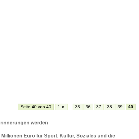
«
Seite 40 von 40
1
..
35
36
37
38
39
40
 Erinnerungen werden
 Millionen Euro für Sport, Kultur, Soziales und die