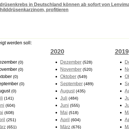
drüsenkrebs in Deutschland können ab sofort von Lenvima
hilddrüsenkarzinom, profitieren
gt werden soll:
2020
2019
ezember
Dezember
D
(0)
(528)
ovember
November
N
(0)
(520)
ktober
Oktober
O
(0)
(549)
eptember
September
S
(0)
(489)
ugust
August
A
(0)
(435)
li
Juli
Ju
(141)
(484)
uni
Juni
J
(604)
(555)
ai
Mai
M
(608)
(518)
ril
April
Ap
(251)
(604)
ärz
März
M
(651)
(676)