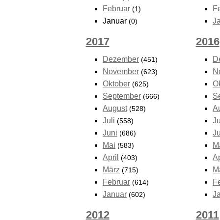
Februar
F
(1)
Januar
J
(0)
2017
2016
Dezember
D
(451)
November
N
(623)
Oktober
O
(625)
September
S
(666)
August
A
(528)
Juli
Ju
(558)
Juni
J
(686)
Mai
M
(583)
April
Ap
(403)
März
M
(715)
Februar
F
(614)
Januar
J
(602)
2012
2011