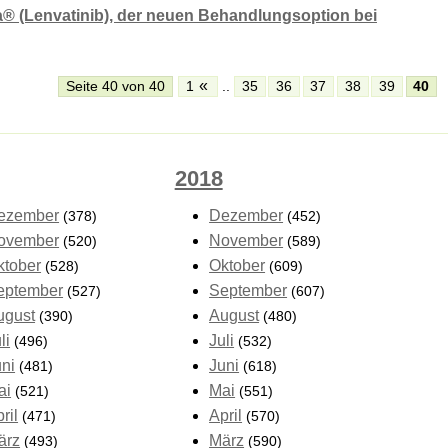
® (Lenvatinib), der neuen Behandlungsoption bei
«
Seite 40 von 40
1
..
35
36
37
38
39
40
2018
ezember
Dezember
(378)
(452)
ovember
November
(520)
(589)
ktober
Oktober
(528)
(609)
eptember
September
(527)
(607)
ugust
August
(390)
(480)
li
Juli
(496)
(532)
uni
Juni
(481)
(618)
ai
Mai
(521)
(551)
ril
April
(471)
(570)
ärz
März
(493)
(590)