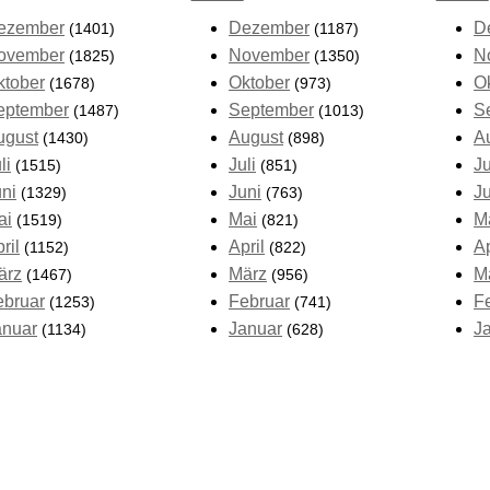
ezember
Dezember
D
(1401)
(1187)
ovember
November
N
(1825)
(1350)
ktober
Oktober
O
(1678)
(973)
eptember
September
S
(1487)
(1013)
ugust
August
A
(1430)
(898)
li
Juli
Ju
(1515)
(851)
uni
Juni
J
(1329)
(763)
ai
Mai
M
(1519)
(821)
ril
April
Ap
(1152)
(822)
ärz
März
M
(1467)
(956)
ebruar
Februar
F
(1253)
(741)
anuar
Januar
J
(1134)
(628)