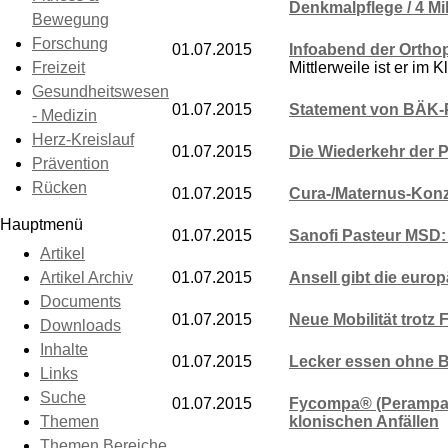
Denkmalpflege / 4 Mi
Bewegung
Forschung
01.07.2015
Infoabend der Orthop
Freizeit
Mittlerweile ist er im K
Gesundheitswesen
01.07.2015
Statement von BÄK-P
- Medizin
Herz-Kreislauf
01.07.2015
Die Wiederkehr der 
Prävention
Rücken
01.07.2015
Cura-/Maternus-Konze
Hauptmenü
01.07.2015
Sanofi Pasteur MSD:
Artikel
Artikel Archiv
01.07.2015
Ansell gibt die euro
Documents
01.07.2015
Neue Mobilität trotz
Downloads
Inhalte
01.07.2015
Lecker essen ohne 
Links
Suche
01.07.2015
Fycompa® (Perampanel
Themen
klonischen Anfällen
Themen Bereiche