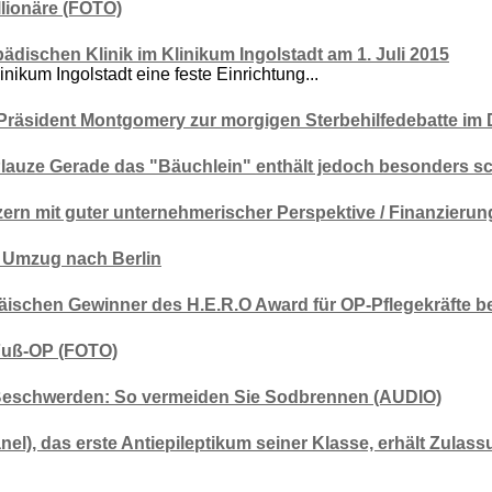
llionäre (FOTO)
ädischen Klinik im Klinikum Ingolstadt am 1. Juli 2015
linikum Ingolstadt eine feste Einrichtung...
räsident Montgomery zur morgigen Sterbehilfedebatte im
Plauze Gerade das "Bäuchlein" enthält jedoch besonders s
rn mit guter unternehmerischer Perspektive / Finanzierun
 Umzug nach Berlin
päischen Gewinner des H.E.R.O Award für OP-Pflegekräfte b
 Fuß-OP (FOTO)
Beschwerden: So vermeiden Sie Sodbrennen (AUDIO)
), das erste Antiepileptikum seiner Klasse, erhält Zulass