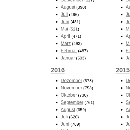
(527)
August
A
(390)
Juli
Ju
(496)
Juni
J
(481)
Mai
M
(521)
April
Ap
(471)
März
M
(493)
Februar
F
(487)
Januar
J
(503)
2016
2015
Dezember
D
(573)
November
N
(758)
Oktober
O
(730)
September
S
(761)
August
A
(659)
Juli
Ju
(620)
Juni
J
(769)