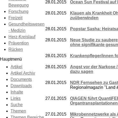
28.01.2015
Ocean Sun Festival auf
Bewegung
Forschung
28.01.2015
Klauen als Krankheit Oh
Freizeit
zuüberwinden
Gesundheitswesen
28.01.2015
Popstar Sasha: Heirats
- Medizin
Herz-Kreislauf
28.01.2015
Neue Studie zu sauberer
Prävention
ohne signifikante gesu
Rücken
28.01.2015
Krankenpfleger/innen f
Hauptmenü
Artikel
28.01.2015
Angst vor der Narkose /
dazu sagen
Artikel Archiv
Documents
28.01.2015
NDR Fernsehen zu Gast 
Downloads
Regionalmagazin "Land & L
Inhalte
Links
27.01.2015
QIAGEN führt QuantiFE
Organtransplantationen
Suche
Themen
27.01.2015
Mikrobennetzwerke als 
Themen Bereiche