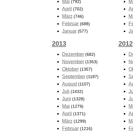
Mai
M
(792)
April
Ap
(702)
März
M
(746)
Februar
F
(688)
Januar
J
(577)
2013
2012
Dezember
D
(682)
November
N
(1353)
Oktober
O
(1357)
September
S
(1187)
August
A
(1107)
Juli
Ju
(1432)
Juni
J
(1328)
Mai
M
(1279)
April
Ap
(1371)
März
M
(1299)
Februar
F
(1216)