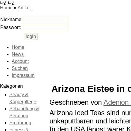
ï»¿ ï»¿
Home
»
Artikel
Nickname:
Passwort:
Home
News
Account
Suchen
Impressum
Kategorien
Arizona Eistee in
Beauty &
Geschrieben von
Adenion
Körperpflege
Behandlung &
Arizona Iced Teas sind nun
Beratung
unkaputtbaren und leichten
Ernährung
In den USA längst warer Ku
Fitness &