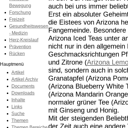
auch bei uns immer beliebt
Bewegung
Forschung
Erst ein absoluter Gehei
Freizeit
die Eistees von Arizona he
Gesundheitswesen
Fangemeinde. Besondere Be
- Medizin
Arizona Iced Teas unter a
Herz-Kreislauf
nicht nur in den allgemein
Prävention
Geschmacksrichtungen Pfi
Rücken
und Zitrone (
Arizona Lemo
Hauptmenü
sind, sondern auch in solc
Artikel
Granatapfel (Arizona Pome
Artikel Archiv
(Arizona Blueberry White
Documents
(Arizona Mandarin Orange
Downloads
Inhalte
normaler grüner Tee (Arizo
Links
mit Ginseng und Honig.
Suche
Mit der steigenden Beliebt
Themen
der Zeit auch eine andere 
Themen Bereiche