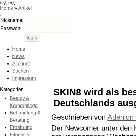
ï»¿ ï»¿
Home
»
Artikel
Nickname:
Passwort:
Home
News
Account
Suchen
Impressum
Kategorien
SKIN8 wird als bes
Beauty &
Deutschlands aus
Körperpflege
Behandlung &
Geschrieben von
Adenion
Beratung
Der Newcomer unter den Ko
Ernährung
Fitness &