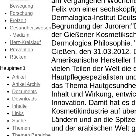
am vergangenen Wochenen
Bewegung
Felix von einer sechsköpfi
Forschung
Dermalogica-Institut Deut
Freizeit
Begründung der Juroren:"D
Gesundheitswesen
der Gießener Kosmetikschu
- Medizin
Dermologica Philosophie."
Herz-Kreislauf
Prävention
Gießen, den 31.03.2012. 
Rücken
Amerikanische Hersteller fü
vielen Teilen der Welt die
Hauptmenü
Hautpflegespezialisten u
Artikel
das Thema Hautgesundheit
Artikel Archiv
Documents
Inhalt und Wirkung, entwi
Downloads
Innovation. Damit hat es d
Inhalte
Kosmetikindustrie auf über
Links
Ländern und an die Spitze
Suche
und der arabischen Welt g
Themen
Themen Bereiche