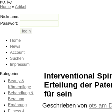
ï»¿ ï»¿
Home
»
Artikel
Nickname:
Passwort:
Home
News
Account
Suchen
Impressum
Kategorien
Interventional Spi
Beauty &
Erteilung der Pat
Körperpflege
für sein
Behandlung &
Beratung
Geschrieben von
ots am
D
Ernährung
Fitness &