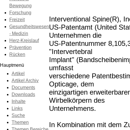
Bewegung
Forschung
Interventional Spine(R), I
Freizeit
US-Patentamt (United Sta
Gesundheitswesen
- Medizin
Unternehmen die
Herz-Kreislauf
US-Patentnummer 8,105,3
Prävention
"Intervertebral
Rücken
Implant" (Bandscheibenimpl
Hauptmenü
umfasst
Artikel
verschiedene Patentbest
Artikel Archiv
Opticage, dem
Documents
einzigartigen erweiterbare
Downloads
Wirbelkörpern des
Inhalte
Unternehmens.
Links
Suche
Themen
In Kombination mit dem Z
Themen Bereiche