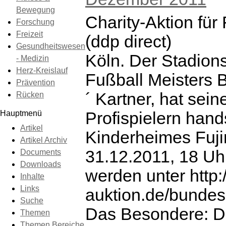
Bewegung
Charity-Aktion für
Forschung
Freizeit
(ddp direct)
Gesundheitswesen
Köln. Der Stadio
- Medizin
Herz-Kreislauf
Fußball Meisters 
Prävention
´ Kartner, hat sein
Rücken
Hauptmenü
Profispielern hand
Artikel
Kinderheimes Fujin
Artikel Archiv
31.12.2011, 18 U
Documents
Downloads
werden unter http:
Inhalte
Links
auktion.de/bundes
Suche
Das Besondere: Der
Themen
Themen Bereiche