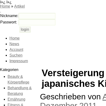
ï»¿ ï»¿
Home
»
Artikel
Nickname:
Passwort:
Home
News
Account
Suchen
Impressum
Kategorien
Versteigerung 
Beauty &
japanisches K
Körperpflege
Behandlung &
Beratung
Geschrieben von
Ernährung
Dezember 2011
Fitness &