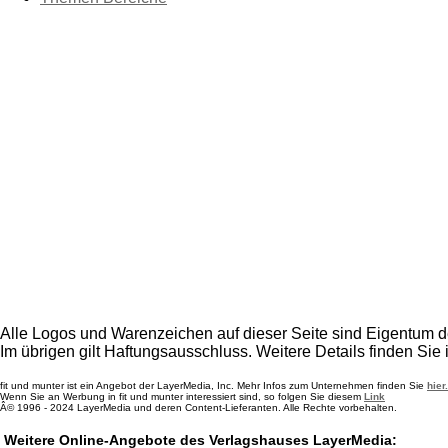
Alle Logos und Warenzeichen auf dieser Seite sind Eigentum de
Im übrigen gilt Haftungsausschluss. Weitere Details finden Sie
fit und munter ist ein Angebot der LayerMedia, Inc. Mehr Infos zum Unternehmen finden Sie
hier.
Wenn Sie an Werbung in fit und munter interessiert sind, so folgen Sie diesem
Link
Â© 1996 - 2024 LayerMedia und deren Content-Lieferanten. Alle Rechte vorbehalten.
Weitere Online-Angebote des Verlagshauses LayerMedia: