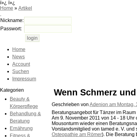
ï»¿ ï»¿
Home
»
Artikel
Nickname:
Passwort:
Home
News
Account
Suchen
Impressum
Kategorien
Wenn Schmerz und 
Beauty &
Geschrieben von
Adenion am
Montag, 
Körperpflege
Beratungsangebot für Tänzer im Raum F
Behandlung &
Am 9. November 2011 von 14 - 18 Uhr o
Beratung
Mousonturm wieder einen Beratungsnach
Ernährung
Vorstandsmitglied von tamed e. V. und
Osteopathie am Römer
). Die Beratung
Fitness &