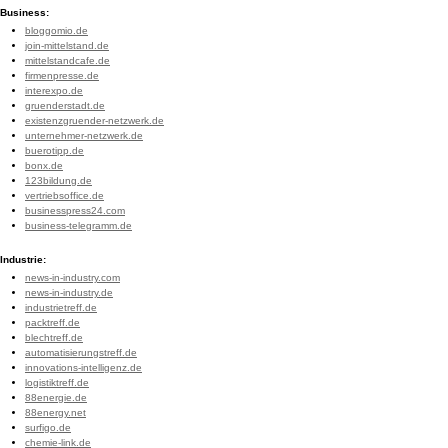
Business:
bloggomio.de
join-mittelstand.de
mittelstandcafe.de
firmenpresse.de
interexpo.de
gruenderstadt.de
existenzgruender-netzwerk.de
unternehmer-netzwerk.de
buerotipp.de
bonx.de
123bildung.de
vertriebsoffice.de
businesspress24.com
business-telegramm.de
Industrie:
news-in-industry.com
news-in-industry.de
industrietreff.de
packtreff.de
blechtreff.de
automatisierungstreff.de
innovations-intelligenz.de
logistiktreff.de
88energie.de
88energy.net
surfigo.de
chemie-link.de