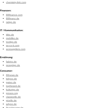
chemistry-link.com
Finanzen:
88finance.com
88finanz.de
ratigo.de
IT / Kommunikation:
itiko.de
mobiliko.de
tooligo.de
so-co-it.com
acesuppliers.com
Ernährung:
fabino.de
rezeptigo.de
Consumer:
88news.de
kidyoo.de
gateo.de
topfreizeit.de
kulturigo.de
prosos.org
classicello.de
picello.de
adyoo.de
fitundmunter.de