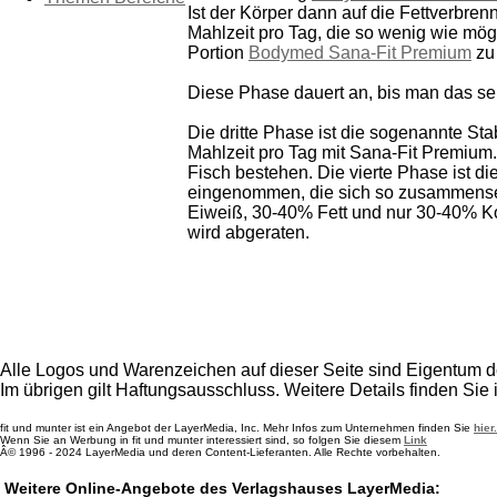
Ist der Körper dann auf die Fettverbre
Mahlzeit pro Tag, die so wenig wie mög
Portion
Bodymed Sana-Fit Premium
zu 
Diese Phase dauert an, bis man das se
Die dritte Phase ist die sogenannte St
Mahlzeit pro Tag mit Sana-Fit Premium
Fisch bestehen. Die vierte Phase ist di
eingenommen, die sich so zusammense
Eiweiß, 30-40% Fett und nur 30-40% Ko
wird abgeraten.
Alle Logos und Warenzeichen auf dieser Seite sind Eigentum de
Im übrigen gilt Haftungsausschluss. Weitere Details finden Sie
fit und munter ist ein Angebot der LayerMedia, Inc. Mehr Infos zum Unternehmen finden Sie
hier.
Wenn Sie an Werbung in fit und munter interessiert sind, so folgen Sie diesem
Link
Â© 1996 - 2024 LayerMedia und deren Content-Lieferanten. Alle Rechte vorbehalten.
Weitere Online-Angebote des Verlagshauses LayerMedia: