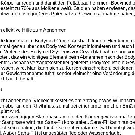
im Körper anregen und damit den Fettabbau hemmen. Bodymed b
besteht zu 70% aus Molkeneiweiß. Studien haben erwiesen, dass
 werden, ein größeres Potential zur Gewichtsabnahme haben, a
 effektive Hilfe zum Abnehmen
de kann man im Bodymed Center Ansbach finden. Hier kann ma
mal genau über das Bodymed Konzept informieren und auch i
ie Vorteile des Bodymed Systems zur Gewichtabnahme und von 
boten, das ein wichtiges Element beim Abnehmen nach der Body
er Ansbach versandtkostenfrei geliefert. Bodymed ist ein G
rwacht wird. Man kann sich zu Kursen einschreiben, bei denen 
r zur Gewichtabnahme führt, sonder vielmehr eine Veränderung 
cht auch behält.
d
ht abnehmen. Vielleicht kostet es am Anfang etwas Willenskra
ich aber an den Rhythmus, zumal bei einer proteinreichen Ernäh
ürt wird.
ner zweitägigen Startphase an, die den Körper gewissermaßen 
r Startphase wird nur Sana-Fit konsumiert. Sana-Fit kann nur 
ffkombination, die für die kohlenhydratarme Diät benötigt wird.
t
. Außer Sana-Fit ist ungesüßter Tee oder Wasser erlaubt.