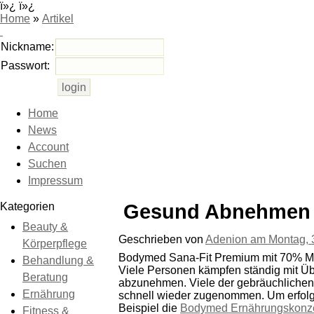
ï»¿ ï»¿
Home
»
Artikel
Nickname:
Passwort:
Home
News
Account
Suchen
Impressum
Kategorien
Gesund Abnehmen 
Beauty &
Geschrieben von
Adenion am
Montag, 
Körperpflege
Bodymed Sana-Fit Premium mit 70% Mo
Behandlung &
Viele Personen kämpfen ständig mit Üb
Beratung
abzunehmen. Viele der gebräuchlichen D
Ernährung
schnell wieder zugenommen. Um erfolg
Beispiel die
Bodymed Ernährungskonz
Fitness &