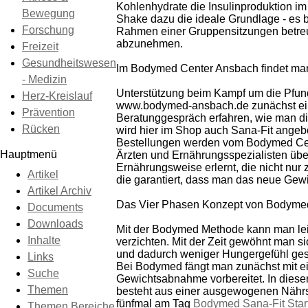
Kohlenhydrate die Insulinproduktion 
Bewegung
Shake dazu die ideale Grundlage - es 
Forschung
Rahmen einer Gruppensitzungen betreut
abzunehmen.
Freizeit
Gesundheitswesen
Im Bodymed Center Ansbach findet man
- Medizin
Unterstützung beim Kampf um die Pfun
Herz-Kreislauf
www.bodymed-ansbach.de zunächst ein
Prävention
Beratunggespräch erfahren, wie man d
Rücken
wird hier im Shop auch Sana-Fit ange
Bestellungen werden vom Bodymed Cent
Hauptmenü
Ärzten und Ernährungsspezialisten übe
Ernährungsweise erlernt, die nicht nu
Artikel
die garantiert, dass man das neue Gewi
Artikel Archiv
Das Vier Phasen Konzept von Bodyme
Documents
Downloads
Mit der Bodymed Methode kann man leic
Inhalte
verzichten. Mit der Zeit gewöhnt man s
und dadurch weniger Hungergefühl gesp
Links
Bei Bodymed fängt man zunächst mit ei
Suche
Gewichtsabnahme vorbereitet. In diese
Themen
besteht aus einer ausgewogenen Nährsto
fünfmal am Tag
Bodymed Sana-Fit Star
Themen Bereiche