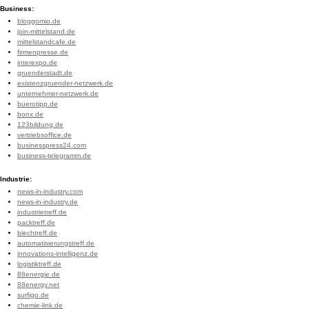
Business:
bloggomio.de
join-mittelstand.de
mittelstandcafe.de
firmenpresse.de
interexpo.de
gruenderstadt.de
existenzgruender-netzwerk.de
unternehmer-netzwerk.de
buerotipp.de
bonx.de
123bildung.de
vertriebsoffice.de
businesspress24.com
business-telegramm.de
Industrie:
news-in-industry.com
news-in-industry.de
industrietreff.de
packtreff.de
blechtreff.de
automatisierungstreff.de
innovations-intelligenz.de
logistiktreff.de
88energie.de
88energy.net
surfigo.de
chemie-link.de