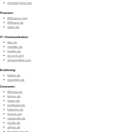
chemistry-link.com
Finanzen:
88finance.com
88finanz.de
ratigo.de
IT / Kommunikation:
itiko.de
mobiliko.de
tooligo.de
so-co-it.com
acesuppliers.com
Ernährung:
fabino.de
rezeptigo.de
Consumer:
88news.de
kidyoo.de
gateo.de
topfreizeit.de
kulturigo.de
prosos.org
classicello.de
picello.de
adyoo.de
fitundmunter.de