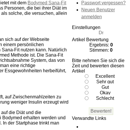
Passwort vergessen?
ietet mit dem
Bodymed Sana-Fit
 Personen, die bei ihrer Diät im
Neuen Benutzer
ls solche, die versuchen, allein
anmelden
Einstellungen
n sich auf der Webseite
Artikel Bewertung
n einem persönlichen
Ergebnis:
0
Sana-Fit nutzen kann. Natürlich
Stimmen:
0
med Methode ist. Die Sana-Fit
ewichtsabnahme System, das von
Bitte nehmen Sie sich die
man eine richtige
Zeit und bewerten diesen
der Essgewohnheiten herbeiführt,
Artikel
ft, auf Zwischenmahlzeiten zu
rung weniger Insulin erzeugt wird
auf die Diät und die
bei Bodymed erhalten werden und
Verwandte Links
 In der Startphase trinkt man