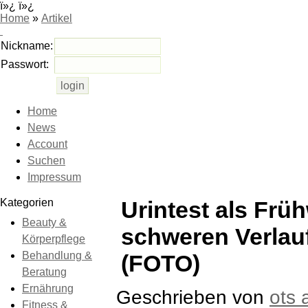
ï»¿ ï»¿
Home
»
Artikel
Nickname:
Passwort:
Home
News
Account
Suchen
Impressum
Kategorien
Urintest als Frü
Beauty &
schweren Verlau
Körperpflege
Behandlung &
(FOTO)
Beratung
Ernährung
Geschrieben von
ots
Fitness &