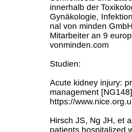
innerhalb der Toxikolo
Gynäkologie, Infektio
nal von minden GmbH
Mitarbeiter an 9 euro
vonminden.com
Studien:
Acute kidney injury: p
management [NG148].
https://www.nice.org.
Hirsch JS, Ng JH, et al
patients hospitalized 