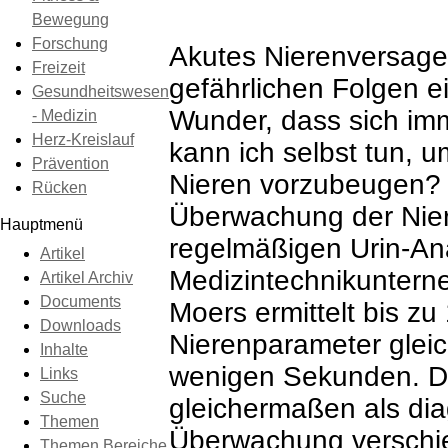
Bewegung
Forschung
Akutes Nierenversage
Freizeit
gefährlichen Folgen e
Gesundheitswesen
Wunder, dass sich im
- Medizin
Herz-Kreislauf
kann ich selbst tun, u
Prävention
Nieren vorzubeugen? W
Rücken
Überwachung der Niere
Hauptmenü
regelmäßigen Urin-Ana
Artikel
Medizintechnikuntern
Artikel Archiv
Documents
Moers ermittelt bis z
Downloads
Nierenparameter gleic
Inhalte
wenigen Sekunden. De
Links
Suche
gleichermaßen als diag
Themen
Überwachung verschi
Themen Bereiche