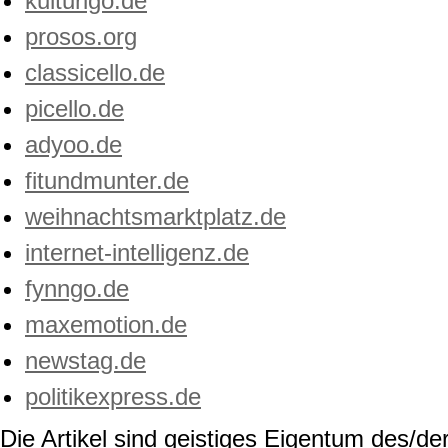
kulturigo.de
prosos.org
classicello.de
picello.de
adyoo.de
fitundmunter.de
weihnachtsmarktplatz.de
internet-intelligenz.de
fynngo.de
maxemotion.de
newstag.de
politikexpress.de
Die Artikel sind geistiges Eigentum des/der