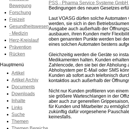
PSS - Pharma Service Systeme GmbH
Bewegung
Bedingungen des neuen Gesetzes erfül
Forschung
Laut VOASG dürfen solche Automaten v
Freizeit
werden, sie sich in den Betriebsräume
Gesundheitswesen
Ausgabe auch außerhalb der Öffnungsz
- Medizin
ausbauen, ihren Kunden mehr Flexibili
oben genannten Punkte werden bei der 
Herz-Kreislauf
eines solchen Automaten bestens aufges
Prävention
Rücken
Gleichzeitig werden die Geräte so insta
Medikamenten halten. Kunden erhalten 
Hauptmenü
Zahlencode, den sie bei der Abholung 
Abholsystem per E-Mail oder SMS könn
Artikel
Kunden ab sofort auch telefonisch du
Artikel Archiv
kontaktlos auch außerhalb der Öffnung
Documents
Nicht nur Kunden profitieren von einem
Downloads
sie größere Warteschlangen in der Off
Inhalte
aber auch zur generellen Grippesaison
für Kunden und Mitarbeiter zu ermögli
Links
zukünftig dafür vorgesehene Pauschale
Suche
keinesfalls.
Themen
Themen Bereiche