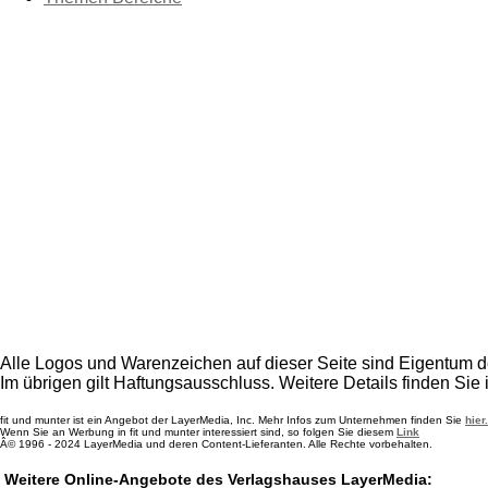
Alle Logos und Warenzeichen auf dieser Seite sind Eigentum de
Im übrigen gilt Haftungsausschluss. Weitere Details finden Sie
fit und munter ist ein Angebot der LayerMedia, Inc. Mehr Infos zum Unternehmen finden Sie
hier.
Wenn Sie an Werbung in fit und munter interessiert sind, so folgen Sie diesem
Link
Â© 1996 - 2024 LayerMedia und deren Content-Lieferanten. Alle Rechte vorbehalten.
Weitere Online-Angebote des Verlagshauses LayerMedia: