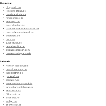
Business:
bloggomio.de
join-mittelstand.de
mittelstandcafe.de
firmenpresse.de
interexpo.de
gruenderstadt.de
existenzgruender-netzwerk.de
unternehmer-netzwerk.de
buerotipp.de
bonx.de
123bildung.de
vertriebsoffice.de
businesspress24.com
business-telegramm.de
Industrie:
news-in-industry.com
news-in-industry.de
industrietreff.de
packtreff.de
blechtreff.de
automatisierungstreff.de
innovations-intelligenz.de
logistiktreff.de
88energie.de
88energy.net
surfigo.de
chemie-link.de