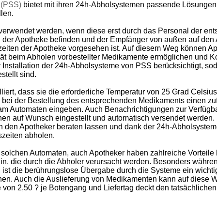
 (PSS)
bietet mit ihren 24h-Abholsystemen passende Lösungen f
len.
erwendet werden, wenn diese erst durch das Personal der ent
n der Apotheke befinden und der Empfänger von außen auf den
eiten der Apotheke vorgesehen ist. Auf diesem Weg können Ap
tät beim Abholen vorbestellter Medikamente ermöglichen und Ko
Installation der 24h-Abholsysteme von PSS berücksichtigt, so
tellt sind.
lliert, dass sie die erforderliche Temperatur von 25 Grad Celsiu
bei der Bestellung des entsprechenden Medikaments einen zufäl
am Automaten eingeben. Auch Benachrichtigungen zur Verfügbar
en auf Wunsch eingestellt und automatisch versendet werden
rch den Apotheker beraten lassen und dank der 24h-Abholsyst
szeiten abholen.
 solchen Automaten, auch Apotheker haben zahlreiche Vorteile b
izin, die durch die Abholer verursacht werden. Besonders währ
, ist die berührungslose Übergabe durch die Systeme ein wicht
chen. Auch die Auslieferung von Medikamenten kann auf diese W
 von 2,50 ? je Botengang und Liefertag deckt den tatsächlich