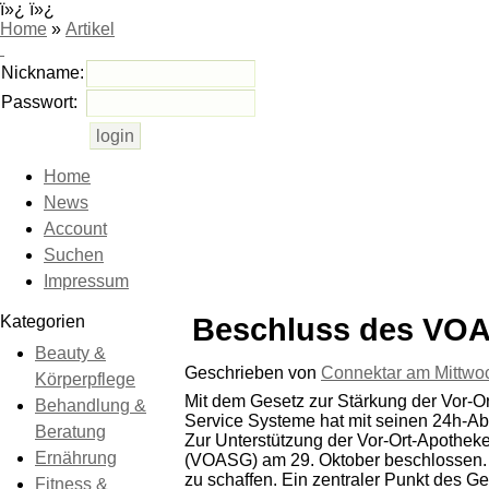
ï»¿ ï»¿
Home
»
Artikel
Nickname:
Passwort:
Home
News
Account
Suchen
Impressum
Kategorien
Beschluss des VOA
Beauty &
Geschrieben von
Connektar am
Mittwo
Körperpflege
Mit dem Gesetz zur Stärkung der Vor-
Behandlung &
Service Systeme hat mit seinen 24h-A
Beratung
Zur Unterstützung der Vor-Ort-Apothek
Ernährung
(VOASG) am 29. Oktober beschlossen. 
zu schaffen. Ein zentraler Punkt des G
Fitness &