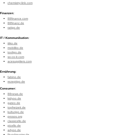
chemistry-link.com
Finanzen:
88finance.com
88finanz.de
ratigo.de
IT / Kommunikation:
itiko.de
mobiliko.de
tooligo.de
so-co-it.com
acesuppliers.com
Ernährung:
fabino.de
rezeptigo.de
Consumer:
88news.de
kidyoo.de
gateo.de
topfreizeit.de
kulturigo.de
prosos.org
classicello.de
picello.de
adyoo.de
fitundmunter.de