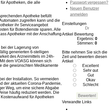
Passwort vergessen?
ür Apotheken, die alle
Neuen Benutzer
anmelden
sprechenden Apotheke befüllt
 Automaten zugreifen kann und die
Einstellungen
otheker ihr Serviceangebot
sten für Botendienste sparen. Alle
dass Apotheker mit der Anschaffung
Artikel Bewertung
Ergebnis:
0
Stimmen:
0
s bei der Lagerung von
lig generierten 6-stelligen
Bitte nehmen Sie sich die
keit des Arzneimittels im 24h-
Zeit und bewerten diesen
. Mit dem VOASG können sich
Artikel
eme die gewünschten Medikamente
ei der Installation. So vermeiden
end der aktuellen Corona-Pandemie,
iger Weg, um eine sichere Abgabe
eise häufig reduziert werden. Die
en Kostenaufwand für Apotheken
Verwandte Links