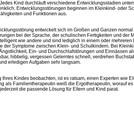
 Jedes Kind durchläuft verschiedene Entwicklungsstadien unters
lich. Entwicklungsstörungen beginnen im Kleinkind- oder Sch
Fähigkeiten und Funktionen aus.
icklungsstörung entwickelt sich im Großen und Ganzen normal 
ungen bei der Sprache, der schulischen Fertigkeiten und der M
telligent wie andere und sind lediglich in einem oder mehreren 
 der Symptome zwischen Klein- und Schulkindern. Bei Kleinkin
 Ängstlichkeit, Ein- und Durchschlafstörungen und Einnässen a
nkbar, hibbelig, vergessen Gelerntes schnell, verdrehen Buchs
nd erledigen Aufgaben sehr langsam.
Ihres Kindes beobachten, ist es ratsam, einen Experten wie Eli
ng als Familientherapeutin weiß die Ergotherapeutin, worauf es 
ederzeit die passende Lösung für Eltern und Kind parat.