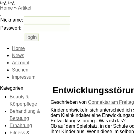
ï»¿ ï»¿
Home
»
Artikel
Nickname:
Passwort:
Home
News
Account
Suchen
Impressum
Kategorien
Entwicklungsstörun
Beauty &
Geschrieben von
Connektar am
Freitag
Körperpflege
Kinder entwickeln sich unterschiedlich sc
Behandlung &
dem Kleinkindalter eine Entwicklungsst
Beratung
Entwicklungsstörung - Was ist das?
Ernährung
Ob auf dem Spielplatz, in der Schule o
ihrer Kinder aus. Wenn diese im selben 
Fitness &