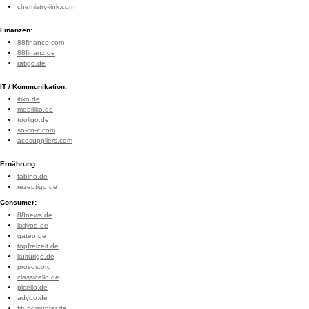
chemistry-link.com
Finanzen:
88finance.com
88finanz.de
ratigo.de
IT / Kommunikation:
itiko.de
mobiliko.de
tooligo.de
so-co-it.com
acesuppliers.com
Ernährung:
fabino.de
rezeptigo.de
Consumer:
88news.de
kidyoo.de
gateo.de
topfreizeit.de
kulturigo.de
prosos.org
classicello.de
picello.de
adyoo.de
fitundmunter.de