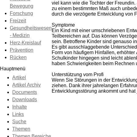
viel kann wie die Tochter der Freundin.
Bewegung
zu einem bestimmten Maß auch unbedenk
Forschung
durch die verzögerte Entwicklung von 
Freizeit
Symptome
Gesundheitswesen
Ein Kind mit einer umschriebenen Entw
- Medizin
Teilbereichen auf. Das können Verzöger
sein. Betroffene Kinder sind genauso in
Herz-Kreislauf
Es gibt ausschlaggebende Unterschiede
Prävention
Form von häufigem Hinfallen, erhöhter
Rücken
Schulkinder hingegen sind leicht able
haben Schwierigkeiten beim Rechnen u
Hauptmenü
Unterstützung vom Profi
Artikel
Wenn Sie Störungen in der Entwicklung 
Artikel Archiv
ziehen. Dank ihrer jahrelangen Erfahru
Entwicklungsstörung ankommt und hat j
Documents
Downloads
Inhalte
Links
Suche
Themen
Themen Bereiche