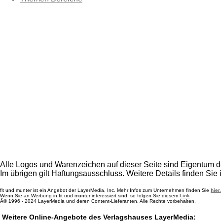
Alle Logos und Warenzeichen auf dieser Seite sind Eigentum de
Im übrigen gilt Haftungsausschluss. Weitere Details finden Sie
fit und munter ist ein Angebot der LayerMedia, Inc. Mehr Infos zum Unternehmen finden Sie
hier.
Wenn Sie an Werbung in fit und munter interessiert sind, so folgen Sie diesem
Link
Â© 1996 - 2024 LayerMedia und deren Content-Lieferanten. Alle Rechte vorbehalten.
Weitere Online-Angebote des Verlagshauses LayerMedia: