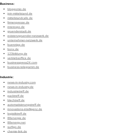
Business:
bloggomio.de
join-mittelstand.de
mittelstandcafe.de
firmenpresse.de
interexpo.de
gruenderstadt.de
existenzgruender-netzwerk.de
unternehmer-netzwerk.de
buerotipp.de
bonx.de
123bildung.de
vertriebsoffice.de
businesspress24.com
business-telegramm.de
Industrie:
news-in-industry.com
news-in-industry.de
industrietreff.de
packtreff.de
blechtreff.de
automatisierungstreff.de
innovations-intelligenz.de
logistiktreff.de
88energie.de
88energy.net
surfigo.de
chemie-link.de