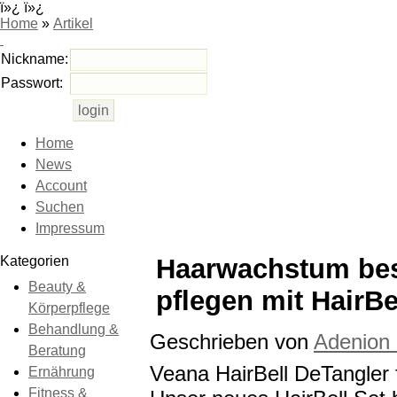
ï»¿ ï»¿
Home
»
Artikel
Nickname:
Passwort:
Home
News
Account
Suchen
Impressum
Kategorien
Haarwachstum be
Beauty &
pflegen mit HairBe
Körperpflege
Behandlung &
Geschrieben von
Adenion
Beratung
Veana HairBell DeTangler f
Ernährung
Fitness &