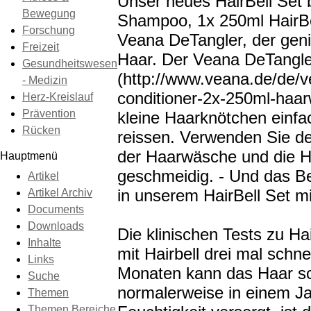
Unser neues HairBell Set 
Bewegung
Shampoo, 1x 250ml HairBe
Forschung
Veana DeTangler, der geni
Freizeit
Haar. Der Veana DeTangle
Gesundheitswesen
(http://www.veana.de/de/v
- Medizin
conditioner-2x-250ml-haa
Herz-Kreislauf
Prävention
kleine Haarknötchen einfa
Rücken
reissen. Verwenden Sie d
der Haarwäsche und die H
Hauptmenü
geschmeidig. - Und das Bes
Artikel
in unserem HairBell Set mi
Artikel Archiv
Documents
Downloads
Die klinischen Tests zu Ha
Inhalte
mit Hairbell drei mal schne
Links
Monaten kann das Haar sc
Suche
normalerweise in einem Ja
Themen
Themen Bereiche