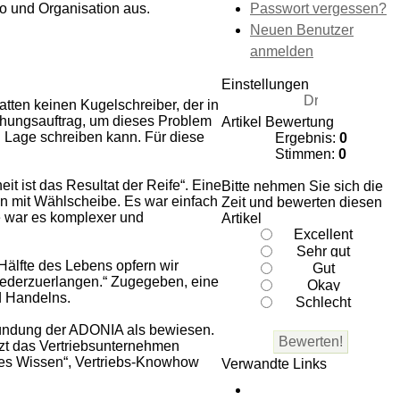
Passwort vergessen?
o und Organisation aus.
Neuen Benutzer
anmelden
Einstellungen
atten keinen Kugelschreiber, der in
chungsauftrag, um dieses Problem
Artikel Bewertung
n Lage schreiben kann. Für diese
Ergebnis:
0
Stimmen:
0
it ist das Resultat der Reife“. Eine
Bitte nehmen Sie sich die
fon mit Wählscheibe. Es war einfach
Zeit und bewerten diesen
e war es komplexer und
Artikel
 Hälfte des Lebens opfern wir
wiederzuerlangen.“ Zugegeben, eine
d Handelns.
 Gründung der ADONIA als bewiesen.
tzt das Vertriebsunternehmen
ches Wissen“, Vertriebs-Knowhow
Verwandte Links