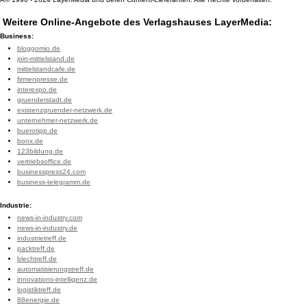
Weitere Online-Angebote des Verlagshauses LayerMedia:
Business:
bloggomio.de
join-mittelstand.de
mittelstandcafe.de
firmenpresse.de
interexpo.de
gruenderstadt.de
existenzgruender-netzwerk.de
unternehmer-netzwerk.de
buerotipp.de
bonx.de
123bildung.de
vertriebsoffice.de
businesspress24.com
business-telegramm.de
Industrie:
news-in-industry.com
news-in-industry.de
industrietreff.de
packtreff.de
blechtreff.de
automatisierungstreff.de
innovations-intelligenz.de
logistiktreff.de
88energie.de