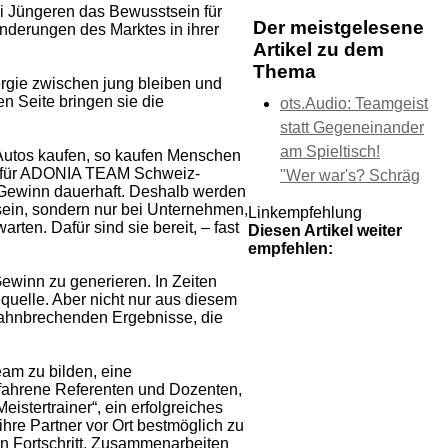
ei Jüngeren das Bewusstsein für
Der meistgelesene
nderungen des Marktes in ihrer
Artikel zu dem
Thema
rgie zwischen jung bleiben und
n Seite bringen sie die
ots.Audio: Teamgeist
statt Gegeneinander
am Spieltisch!
Autos kaufen, so kaufen Menschen
lt für ADONIA TEAM Schweiz-
"Wer war's? Schräg
 Gewinn dauerhaft. Deshalb werden
sein, sondern nur bei Unternehmen,
Linkempfehlung
ten. Dafür sind sie bereit, – fast
Diesen Artikel weiter
empfehlen:
ewinn zu generieren. In Zeiten
uelle. Aber nicht nur aus diesem
bahnbrechenden Ergebnisse, die
eam zu bilden, eine
fahrene Referenten und Dozenten,
istertrainer“, ein erfolgreiches
hre Partner vor Ort bestmöglich zu
 Fortschritt, Zusammenarbeiten