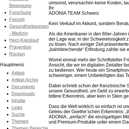
umsonst, verursachen keine Kosten, t
Bewegung
Ihr
Forschung
ADONIA TEAM Schweiz
Freizeit
Kein Verkauf im Akkord, sondern Berat
Gesundheitswesen
- Medizin
Als die Amerikaner in den 60er-Jahren i
der Lage war, in der Schwerelosigkeit
Herz-Kreislauf
zu lösen. Nach einiger Zeit präsentier
Prävention
„bahnbrechende“ Erfindung zahlte sie et
Rücken
Womit einmal mehr der Schriftsteller Fri
Hauptmenü
Ansicht, die wir im digitalen Zeitalter
zu bedienen. Wer heute ein Smartphone 
Artikel
schwieriger, einem Unbeteiligten das T
Artikel Archiv
Dabei schrieb schon der französische Sc
Documents
unsere Gesundheit, um Geld zu erwerbe
Downloads
bittere Erkenntnis, aber kein in Stein
Inhalte
Dass die Welt wirklich so einfach ist 
Links
Getreu der Goethe’schen Erkenntnis: „W
Suche
ADONIA, „einfach“ die einzigartigen Mö
Themen
und Premium-Produkte unter einem Dac
Themen Bereiche