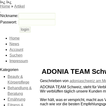
ï»¿ ï»¿
Home
»
Artikel
Nickname:
Passwort:
Home
News
Account
Suchen
Impressum
Kategorien
ADONIA TEAM Schwei
Beauty &
Geschrieben von
adoniaschweiz am
Mo
Körperpflege
ADONIA TEAM Schweiz, steht für Verbl
Behandlung &
Wir verblüffen täglich unsere Kunden 
Beratung
Ernährung
Wer hält, was er verspricht, macht au
nach wie vor die besten Empfehlungsge
Fitness &