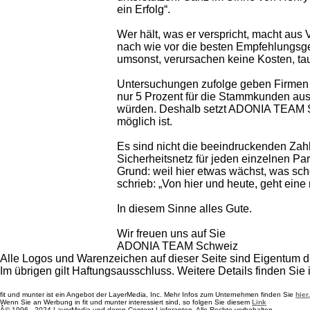
ein Erfolg“.
Wer hält, was er verspricht, macht au
nach wie vor die besten Empfehlungsge
umsonst, verursachen keine Kosten, t
Untersuchungen zufolge geben Firmen 
nur 5 Prozent für die Stammkunden aus
würden. Deshalb setzt ADONIA TEAM Sc
möglich ist.
Es sind nicht die beeindruckenden Zah
Sicherheitsnetz für jeden einzelnen Part
Grund: weil hier etwas wächst, was sc
schrieb: „Von hier und heute, geht ein
In diesem Sinne alles Gute.
Wir freuen uns auf Sie
ADONIA TEAM Schweiz
Alle Logos und Warenzeichen auf dieser Seite sind Eigentum de
Im übrigen gilt Haftungsausschluss. Weitere Details finden Sie
fit und munter ist ein Angebot der LayerMedia, Inc. Mehr Infos zum Unternehmen finden Sie
hier.
Wenn Sie an Werbung in fit und munter interessiert sind, so folgen Sie diesem
Link
Â© 1996 - 2024 LayerMedia und deren Content-Lieferanten. Alle Rechte vorbehalten.