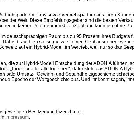
s Vertriebspartnern Fans sowie Vertriebspartner aus ihren Kun
ber der Welt. Diese Empfehlungsgeber sind die besten Verkäufe
auchen in keiner Unternehmensbilanz auf und kommen ohne Bür
im deutschsprachigen Raum bis zu 95 Prozent ihres Budgets 
. Dabei bräuchten sie so gut wie keinen Cent ausgeben, wenn
hweiz auf ein Hybrid-Modell im Vertrieb, weil nur so das Ge
len, die zur Hybrid-Modell Entscheidung der ADONIA führten, s
ner. „Einer für alle, alle für einen“, dafür steht das ADONIA Hyb
hon bald Umsatz-, Gewinn- und Gesundheitsgeschichte schreibe
e neue Epoche der Weltgeschichte aus. Und ihr könnt sagen, ihr
r jeweiligen Besitzer und Lizenzhalter.
 im
Impressum
.