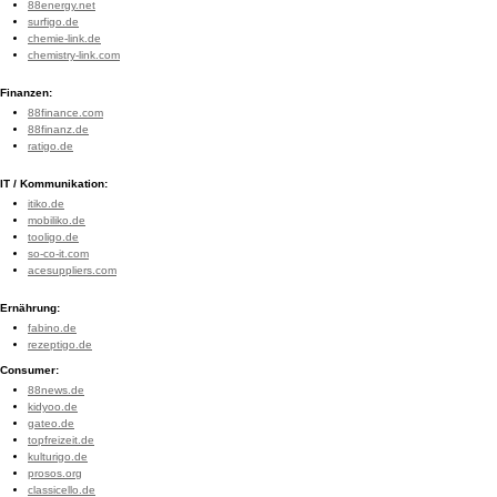
88energy.net
surfigo.de
chemie-link.de
chemistry-link.com
Finanzen:
88finance.com
88finanz.de
ratigo.de
IT / Kommunikation:
itiko.de
mobiliko.de
tooligo.de
so-co-it.com
acesuppliers.com
Ernährung:
fabino.de
rezeptigo.de
Consumer:
88news.de
kidyoo.de
gateo.de
topfreizeit.de
kulturigo.de
prosos.org
classicello.de