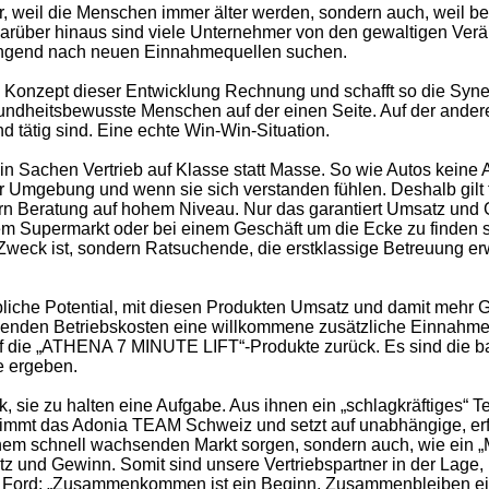
ur, weil die Menschen immer älter werden, sondern auch, weil b
arüber hinaus sind viele Unternehmer von den gewaltigen Verä
ringend nach neuen Einnahmequellen suchen.
Konzept dieser Entwicklung Rechnung und schafft so die Syne
sundheitsbewusste Menschen auf der einen Seite. Auf der andere
d tätig sind. Eine echte Win-Win-Situation.
 Sachen Vertrieb auf Klasse statt Masse. So wie Autos keine 
er Umgebung und wenn sie sich verstanden fühlen. Deshalb gi
ern Beratung auf hohem Niveau. Nur das garantiert Umsatz und
m Supermarkt oder bei einem Geschäft um die Ecke zu finden 
weck ist, sondern Ratsuchende, die erstklassige Betreuung erwar
liche Potential, mit diesen Produkten Umsatz und damit mehr G
enden Betriebskosten eine willkommene zusätzliche Einnahmeq
auf die „ATHENA 7 MINUTE LIFT“-Produkte zurück. Es sind die 
e ergeben.
, sie zu halten eine Aufgabe. Aus ihnen ein „schlagkräftiges“ T
immt das Adonia TEAM Schweiz und setzt auf unabhängige, er
einem schnell wachsenden Markt sorgen, sondern auch, wie ein „Me
 und Gewinn. Somit sind unsere Vertriebspartner in der Lage, i
y Ford: „Zusammenkommen ist ein Beginn, Zusammenbleiben ein