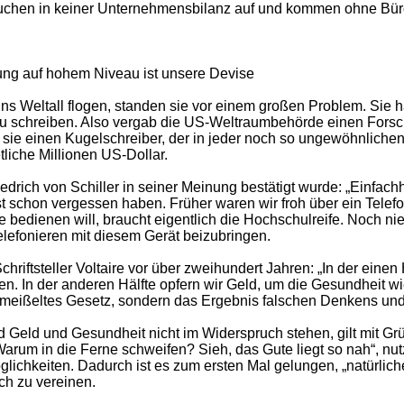
auchen in keiner Unternehmensbilanz auf und kommen ohne Bür
ung auf hohem Niveau ist unsere Devise
ns Weltall flogen, standen sie vor einem großen Problem. Sie h
 zu schreiben. Also vergab die US-Weltraumbehörde einen Fors
te sie einen Kugelschreiber, der in jeder noch so ungewöhnliche
liche Millionen US-Dollar.
edrich von Schiller in seiner Meinung bestätigt wurde: „Einfachhe
 fast schon vergessen haben. Früher waren wir froh über ein Tele
bedienen will, braucht eigentlich die Hochschulreife. Noch ni
elefonieren mit diesem Gerät beizubringen.
hriftsteller Voltaire vor über zweihundert Jahren: „In der einen
n. In der anderen Hälfte opfern wir Geld, um die Gesundheit 
 gemeißeltes Gesetz, sondern das Ergebnis falschen Denkens un
und Geld und Gesundheit nicht im Widerspruch stehen, gilt mit
arum in die Ferne schweifen? Sieh, das Gute liegt so nah“, nu
glichkeiten. Dadurch ist es zum ersten Mal gelungen, „natürli
h zu vereinen.