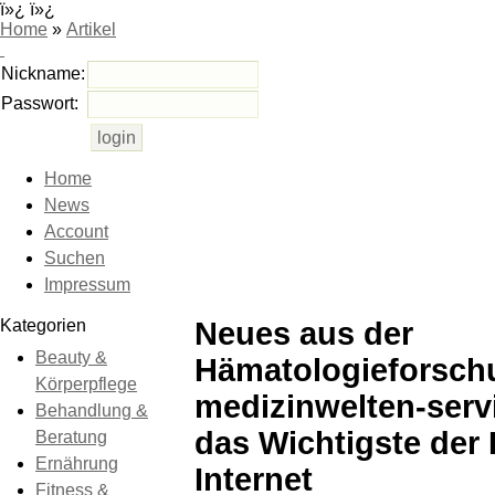
ï»¿ ï»¿
Home
»
Artikel
Nickname:
Passwort:
Home
News
Account
Suchen
Impressum
Kategorien
Neues aus der
Beauty &
Hämatologieforsch
Körperpflege
medizinwelten-servi
Behandlung &
das Wichtigste der
Beratung
Ernährung
Internet
Fitness &