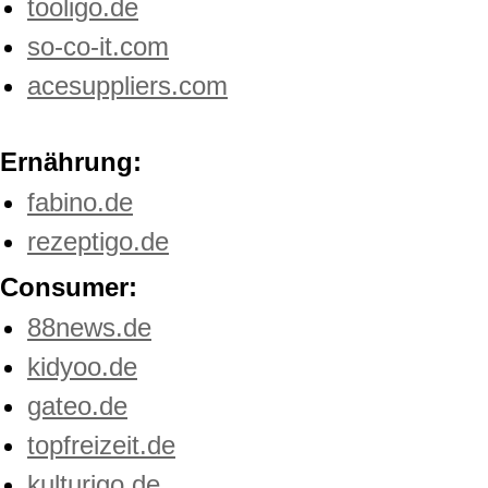
tooligo.de
so-co-it.com
acesuppliers.com
Ernährung:
fabino.de
rezeptigo.de
Consumer:
88news.de
kidyoo.de
gateo.de
topfreizeit.de
kulturigo.de