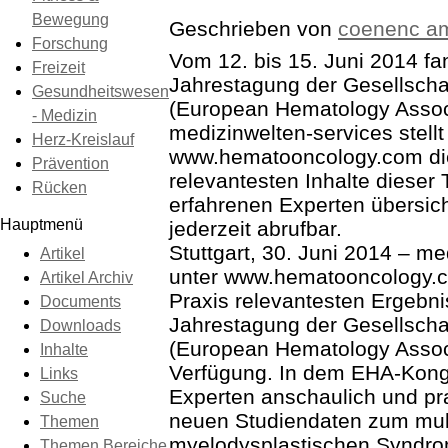
Bewegung
Geschrieben von
coenenc 
Forschung
Vom 12. bis 15. Juni 2014 fa
Freizeit
Jahrestagung der Gesellscha
Gesundheitswesen
(European Hematology Associ
- Medizin
medizinwelten-services stellt
Herz-Kreislauf
www.hematooncology.com die 
Prävention
relevantesten Inhalte dieser
Rücken
erfahrenen Experten übersich
Hauptmenü
jederzeit abrufbar.
Stuttgart, 30. Juni 2014 – me
Artikel
unter www.hematooncology.co
Artikel Archiv
Praxis relevantesten Ergebni
Documents
Jahrestagung der Gesellscha
Downloads
(European Hematology Assoc
Inhalte
Verfügung. In dem EHA-Kongr
Links
Experten anschaulich und pra
Suche
neuen Studiendaten zum mul
Themen
myelodysplastischen Syndro
Themen Bereiche